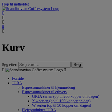
Hop til indholdet
0
Kurv
Søg efter:
Søg
Forside
JURA
Espressomaskiner til hjemmebrug
Espressomaskiner til erhverv
GIGA serien (op til 200 kopper om dagen)
X – serien (op til 100 kopper pr. dag)
W-serien (op til 50 kopper om dagen)
Plejeprodukter JURA