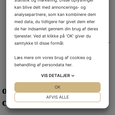
statistik og marketing. Disse oplysninger
139,00
DKK
Inkl. moms
Mere info
kan blive delt med annoncerings- og
analysepartnere, som kan kombinere dem
med data, du tidligere har givet dem eller
J6 og WE-serien
de har indsamlet gennem din brug af deres
Filterforlænger Claris
tjenester. Ved at klikke på 'OK' giver du
samtykke til disse formål.
SMART
Læs mere om vores brug af cookies og
behandling af persondata
her
.
71,20
DKK
Ekskl. moms
89,00
DKK
Inkl. moms
Mere info
VIS
DETALJER
JA
NEJ
OK
JA
NEJ
om scandinavian
NØDVENDIGE
PRÆFERENCER
AFVIS ALLE
coffeesystem
JA
NEJ
JA
NEJ
MARKETING
STATISTIK