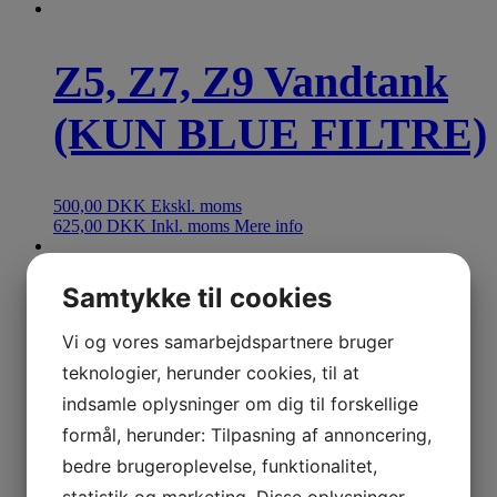
Z5, Z7, Z9 Vandtank
(KUN BLUE FILTRE)
500,00
DKK
Ekskl. moms
625,00
DKK
Inkl. moms
Mere info
Samtykke til cookies
Z-serien (Z6, Z8 og
Vi og vores samarbejdspartnere bruger
Z10)
teknologier, herunder cookies, til at
indsamle oplysninger om dig til forskellige
Mælkerensebeholder
formål, herunder: Tilpasning af annoncering,
bedre brugeroplevelse, funktionalitet,
111,20
DKK
Ekskl. moms