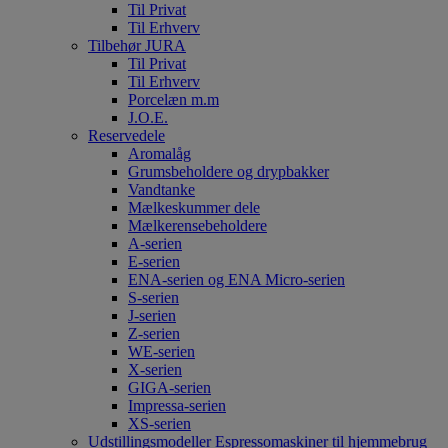
Til Privat
Til Erhverv
Tilbehør JURA
Til Privat
Til Erhverv
Porcelæn m.m
J.O.E.
Reservedele
Aromalåg
Grumsbeholdere og drypbakker
Vandtanke
Mælkeskummer dele
Mælkerensebeholdere
A-serien
E-serien
ENA-serien og ENA Micro-serien
S-serien
J-serien
Z-serien
WE-serien
X-serien
GIGA-serien
Impressa-serien
XS-serien
Udstillingsmodeller Espressomaskiner til hjemmebrug