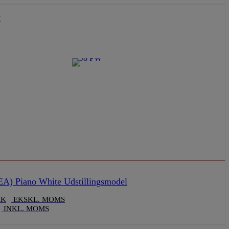
F
A) Piano White Udstillingsmodel
KK
EKSKL. MOMS
INKL. MOMS