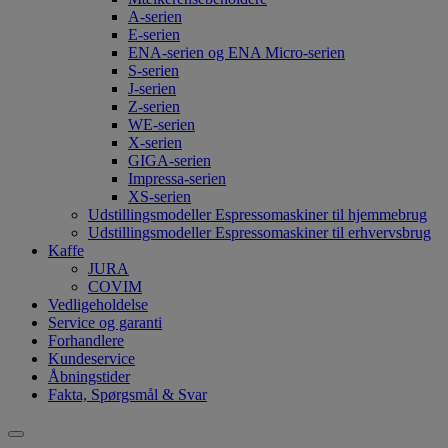
A-serien
E-serien
ENA-serien og ENA Micro-serien
S-serien
J-serien
Z-serien
WE-serien
X-serien
GIGA-serien
Impressa-serien
XS-serien
Udstillingsmodeller Espressomaskiner til hjemmebrug
Udstillingsmodeller Espressomaskiner til erhvervsbrug
Kaffe
JURA
COVIM
Vedligeholdelse
Service og garanti
Forhandlere
Kundeservice
Åbningstider
Fakta, Spørgsmål & Svar