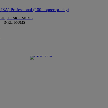
EA) Professional (100 kopper pr. dag)
KK
EKSKL. MOMS
K
INKL. MOMS
F