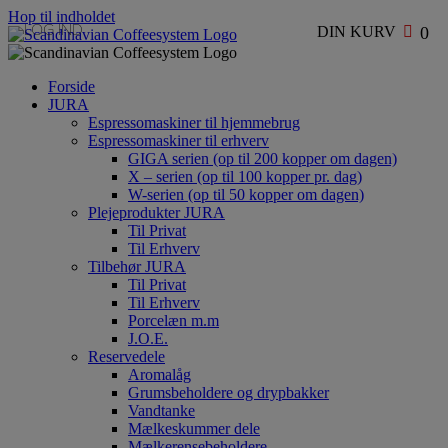
Hop til indholdet
0
Forside
JURA
Espressomaskiner til hjemmebrug
Espressomaskiner til erhverv
GIGA serien (op til 200 kopper om dagen)
X – serien (op til 100 kopper pr. dag)
W-serien (op til 50 kopper om dagen)
Plejeprodukter JURA
Til Privat
Til Erhverv
Tilbehør JURA
Til Privat
Til Erhverv
Porcelæn m.m
J.O.E.
Reservedele
Aromalåg
Grumsbeholdere og drypbakker
Vandtanke
Mælkeskummer dele
Mælkerensebeholdere