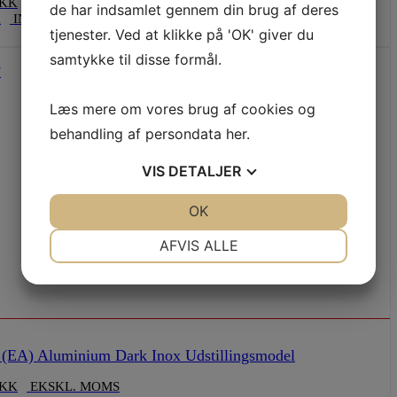
KK
EKSKL. MOMS
de har indsamlet gennem din brug af deres
K
INKL. MOMS
tjenester. Ved at klikke på 'OK' giver du
samtykke til disse formål.
F
Læs mere om vores brug af cookies og
behandling af persondata
her
.
VIS
DETALJER
JA
NEJ
OK
JA
NEJ
NØDVENDIGE
PRÆFERENCER
AFVIS ALLE
JA
NEJ
JA
NEJ
MARKETING
STATISTIK
(EA) Aluminium Dark Inox Udstillingsmodel
KK
EKSKL. MOMS