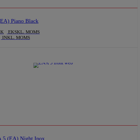
EA) Piano Black
KK
EKSKL. MOMS
INKL. MOMS
5 (EA) Night Inox