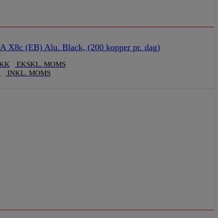
X8c (EB) Alu. Black, (200 kopper pr. dag)
KK
EKSKL. MOMS
K
INKL. MOMS