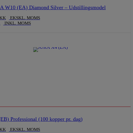
 W10 (EA) Diamond Silver – Udstillingsmodel
KK
EKSKL. MOMS
K
INKL. MOMS
B) Professional (100 kopper pr. dag)
KK
EKSKL. MOMS