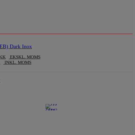
EB) Dark Inox
KK
EKSKL. MOMS
K
INKL. MOMS
F