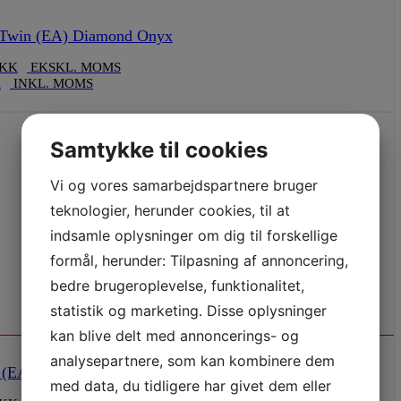
Twin (EA) Diamond Onyx
KK
EKSKL. MOMS
K
INKL. MOMS
Samtykke til cookies
Vi og vores samarbejdspartnere bruger
teknologier, herunder cookies, til at
indsamle oplysninger om dig til forskellige
formål, herunder: Tilpasning af annoncering,
bedre brugeroplevelse, funktionalitet,
statistik og marketing. Disse oplysninger
kan blive delt med annoncerings- og
analysepartnere, som kan kombinere dem
(EA) Diamond White
med data, du tidligere har givet dem eller