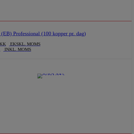
EB) Professional (100 kopper pr. dag)
KK
EKSKL. MOMS
K
INKL. MOMS