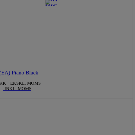
(EA) Piano Black
KK
EKSKL. MOMS
K
INKL. MOMS
F