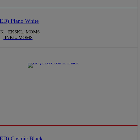
ED) Piano White
KK
EKSKL. MOMS
K
INKL. MOMS
ED) Cosmic Black