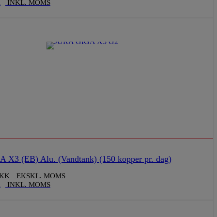
K
INKL. MOMS
X3 (EB) Alu. (Vandtank) (150 kopper pr. dag)
KK
EKSKL. MOMS
K
INKL. MOMS