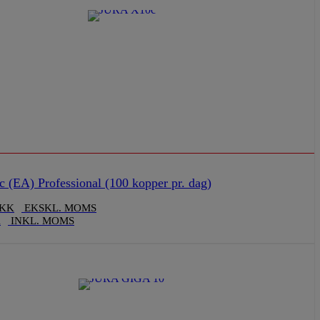
(EA) Professional (100 kopper pr. dag)
KK
EKSKL. MOMS
K
INKL. MOMS