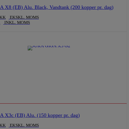
X8 (EB) Alu. Black, Vandtank (200 kopper pr. dag)
KK
EKSKL. MOMS
K
INKL. MOMS
 X3c (EB) Alu. (150 kopper pr. dag)
KK
EKSKL. MOMS