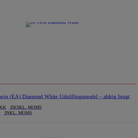
in (EA) Diamond White Udstillingsmodel – aldrig brugt
KK
EKSKL. MOMS
K
INKL. MOMS