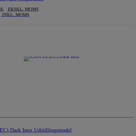
KK
EKSKL. MOMS
INKL. MOMS
F
EC) Dark Inox Udstillingsmodel