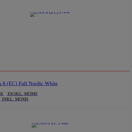
8 (EC) Full Nordic White
KK
EKSKL. MOMS
INKL. MOMS