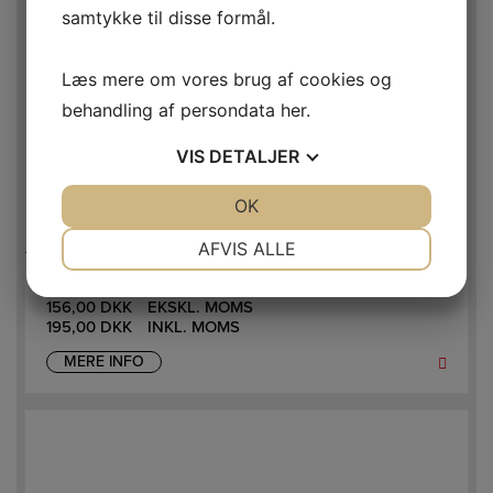
samtykke til disse formål.
Læs mere om vores brug af cookies og
behandling af persondata
her
.
VIS
DETALJER
JA
NEJ
OK
JA
NEJ
NØDVENDIGE
PRÆFERENCER
AFVIS ALLE
JURA MOCCA/ESPRESSO SKE – 6 STK.
JA
NEJ
JA
NEJ
156,00
DKK
EKSKL. MOMS
MARKETING
STATISTIK
195,00
DKK
INKL. MOMS
MERE INFO