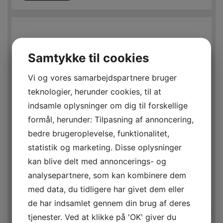
Samtykke til cookies
Vi og vores samarbejdspartnere bruger
teknologier, herunder cookies, til at
indsamle oplysninger om dig til forskellige
formål, herunder: Tilpasning af annoncering,
bedre brugeroplevelse, funktionalitet,
statistik og marketing. Disse oplysninger
JURA KAFFESKE – 6 STK.
kan blive delt med annoncerings- og
172,00
DKK
EKSKL. MOMS
analysepartnere, som kan kombinere dem
215,00
DKK
INKL. MOMS
med data, du tidligere har givet dem eller
MERE INFO
de har indsamlet gennem din brug af deres
tjenester. Ved at klikke på 'OK' giver du