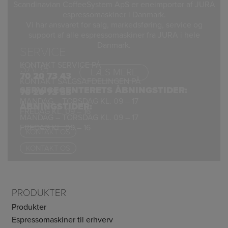
Scandinavian CoffeeSystem ApS er eneimportør af JURA
espressomaskiner i Danmark.
Vi har ansvaret for salg, markedsføring, service og
support af alle espressomaskiner fra JURA i hele
Danmark.
SERVICE
KONTAKT SERVICE PÅ
SALG
LÆS MERE
70 20 73 43
KONTAKT SALGSAFDELINGEN PÅ
SERVICECENTERETS ÅBNINGSTIDER:
70 20 73 33
MANDAG – TORSDAG KL. 09 – 17
ÅBNINGSTIDER:
FREDAG KL. 09 – 16
MANDAG – TORSDAG KL. 09 – 17
FREDAG KL. 09 – 16
KONTAKT OS
KONTAKT OS
PRODUKTER
Produkter
Espressomaskiner til erhverv