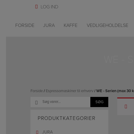
Hop
til
indholdet
FORSIDE
JURA
KAFFE
VEDLIGEHOLDELSE
WE - 
Forside
/
Espressomaskiner til erhverv
/ WE - Serien (max 30
Søg
SØG
efter:
PRODUKTKATEGORIER
JURA