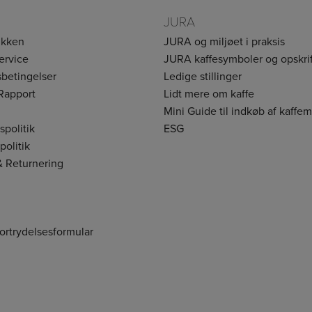
JURA
ikken
JURA og miljøet i praksis
ervice
JURA kaffesymboler og opskrif
betingelser
Ledige stillinger
Rapport
Lidt mere om kaffe
Mini Guide til indkøb af kaffe
vspolitik
ESG
politik
& Returnering
fortrydelsesformular