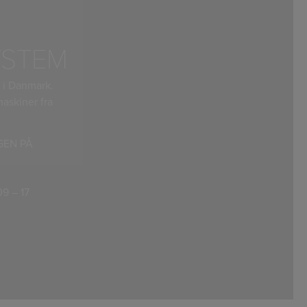
YSTEM
 i Danmark.
maskiner fra
GEN PÅ
9 – 17