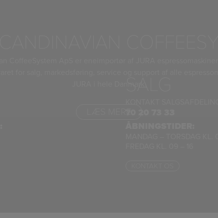
CANDINAVIAN COFFEES
an CoffeeSystem ApS er eneimportør af JURA espressomaskiner
aret for salg, markedsføring, service og support af alle espresso
SALG
JURA i hele Danmark.
KONTAKT SALGSAFDELIN
LÆS MERE
70 20 73 33
:
ÅBNINGSTIDER:
MANDAG – TORSDAG KL. 0
FREDAG KL. 09 – 16
KONTAKT OS