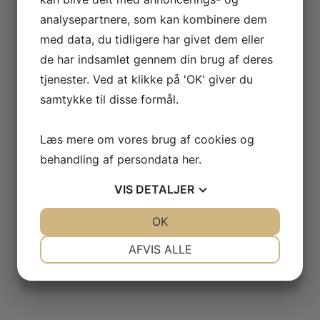
analysepartnere, som kan kombinere dem
med data, du tidligere har givet dem eller
de har indsamlet gennem din brug af deres
tjenester. Ved at klikke på 'OK' giver du
samtykke til disse formål.
Læs mere om vores brug af cookies og
behandling af persondata
her
.
VIS
DETALJER
JA
NEJ
OK
JA
NEJ
NØDVENDIGE
PRÆFERENCER
AFVIS ALLE
JA
NEJ
JA
NEJ
MARKETING
STATISTIK