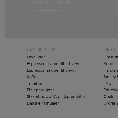
FREDAG KL. 09 – 16
KONTAKT OS
PRODUKTER
LINKS
Produkter
Om but
Espressomaskiner til erhverv
Kundes
Espressomaskiner til privat
Handels
Kaffe
Smiley 
Tilbehør
FAQ
Plejeprodukter
Privatli
Sikkerhed JURA plejeprodukter
Cookie-
Danske manualer
Ordrer 