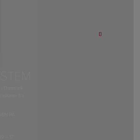
YSTEM
 i Danmark.
maskiner fra
GEN PÅ
9 – 17