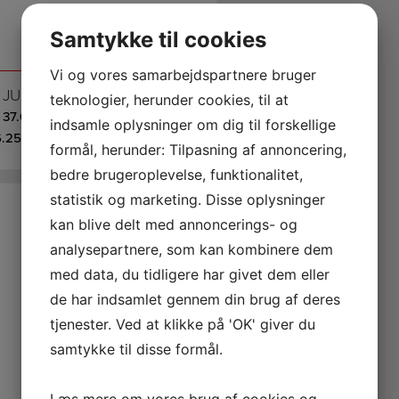
Samtykke til cookies
Vi og vores samarbejdspartnere bruger
JURA GIGA X3C (EB) ALU. (150 KOPPER PR. DAG)
teknologier, herunder cookies, til at
37.000,00
DKK
EKSKL. MOMS
indsamle oplysninger om dig til forskellige
6.250,00
DKK
INKL. MOMS
formål, herunder: Tilpasning af annoncering,
bedre brugeroplevelse, funktionalitet,
statistik og marketing. Disse oplysninger
kan blive delt med annoncerings- og
analysepartnere, som kan kombinere dem
med data, du tidligere har givet dem eller
de har indsamlet gennem din brug af deres
tjenester. Ved at klikke på 'OK' giver du
samtykke til disse formål.