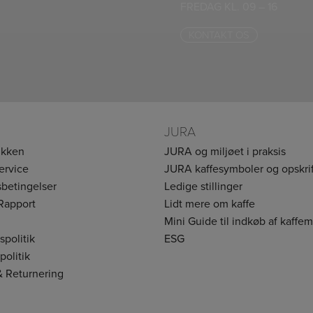
FREDAG KL. 09 – 16
KONTAKT OS
JURA
ikken
JURA og miljøet i praksis
ervice
JURA kaffesymboler og opskrif
betingelser
Ledige stillinger
Rapport
Lidt mere om kaffe
Mini Guide til indkøb af kaffe
vspolitik
ESG
politik
& Returnering