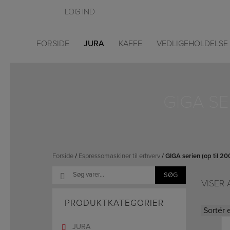
Hop
til
indholdet
FORSIDE
JURA
KAFFE
VEDLIGEHOLDELSE
GIGA SE
Forside
/
Espressomaskiner til erhverv
/ GIGA serien (op til 
Søg
SØG
VISER 
efter:
PRODUKTKATEGORIER
JURA