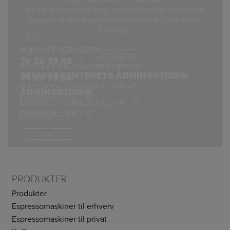
Vi har ansvaret for salg, markedsføring, service og
support af alle espressomaskiner fra JURA i hele
Danmark.
SERVICE
KONTAKT SERVICE PÅ
SALG
LÆS MERE
70 20 73 43
KONTAKT SALGSAFDELINGEN PÅ
SERVICECENTERETS ÅBNINGSTIDER:
70 20 73 33
MANDAG – TORSDAG KL. 09 – 17
ÅBNINGSTIDER:
FREDAG KL. 09 – 16
MANDAG – TORSDAG KL. 09 – 17
FREDAG KL. 09 – 16
KONTAKT OS
KONTAKT OS
PRODUKTER
Produkter
Espressomaskiner til erhverv
Espressomaskiner til privat