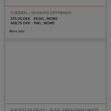
X-SERIEN – X6/X8/X10 DRYPBAKKE
375,00
DKK
EKSKL. MOMS
468,75
DKK
INKL. MOMS
Mere info
KOP RIST E8 (EB+EC), J8 (EA), E4(EA) PIANO WHITE