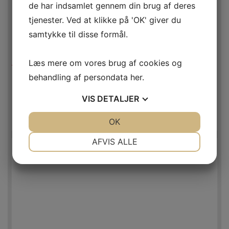
de har indsamlet gennem din brug af deres
tjenester. Ved at klikke på 'OK' giver du
samtykke til disse formål.
Læs mere om vores brug af cookies og
behandling af persondata
her
.
MÆLKEBEHOLDER TIL 1,0 LITER COOL CONTROL (OVAL)
400,00
DKK
EKSKL. MOMS
VIS
DETALJER
500,00
DKK
INKL. MOMS
Mere info
JA
NEJ
OK
JA
NEJ
NØDVENDIGE
PRÆFERENCER
AFVIS ALLE
JA
NEJ
JA
NEJ
MARKETING
STATISTIK