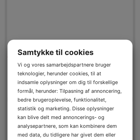
Samtykke til cookies
Vi og vores samarbejdspartnere bruger
GIGA X-SERIEN G1 KOMPLET MÆLKEDYSE
450,00
DKK
EKSKL. MOMS
teknologier, herunder cookies, til at
562,50
DKK
INKL. MOMS
indsamle oplysninger om dig til forskellige
MERE INFO
formål, herunder: Tilpasning af annoncering,
bedre brugeroplevelse, funktionalitet,
statistik og marketing. Disse oplysninger
kan blive delt med annoncerings- og
analysepartnere, som kan kombinere dem
med data, du tidligere har givet dem eller