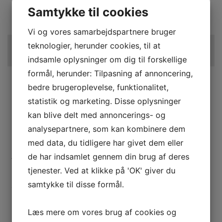
MANDAG – TORSDAG KL. 09 – 17
Samtykke til cookies
ÅBNINGSTIDER:
FREDAG KL. 09 – 16
MANDAG – TORSDAG KL. 09 – 17
Vi og vores samarbejdspartnere bruger
FREDAG KL. 09 – 16
KONTAKT OS
teknologier, herunder cookies, til at
KONTAKT OS
indsamle oplysninger om dig til forskellige
formål, herunder: Tilpasning af annoncering,
bedre brugeroplevelse, funktionalitet,
PRODUKTER
statistik og marketing. Disse oplysninger
Produkter
kan blive delt med annoncerings- og
Espressomaskiner til erhverv
analysepartnere, som kan kombinere dem
Espressomaskiner til privat
med data, du tidligere har givet dem eller
Kaffe
de har indsamlet gennem din brug af deres
Tilbehør
tjenester. Ved at klikke på 'OK' giver du
Plejeprodukter
samtykke til disse formål.
Sikkerhed JURA plejeprodukter
Danske manualer
Læs mere om vores brug af cookies og