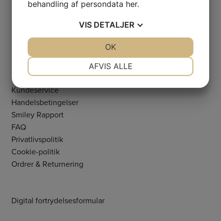
behandling af persondata
her
.
VIS
DETALJER
JA
NEJ
OK
JA
NEJ
NØDVENDIGE
PRÆFERENCER
LINKS
AFVIS ALLE
Om butikken
JA
NEJ
JA
NEJ
Kundeservice
MARKETING
STATISTIK
Handelsbetingelser
Smiley Rapport
FAQ
Privatlivspolitik
Cookie-politik
Ordrer & Returnering
Digital fortrydelsesformular