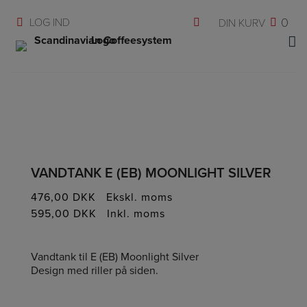
Hop
0
til
indholdet
VANDTANK E (EB) MOONLIGHT SILVER
476,00
DKK
Ekskl. moms
595,00
DKK
Inkl. moms
Vandtank til E (EB) Moonlight Silver
Design med riller på siden.