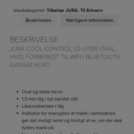
Varekategorier:
Tilbehør JURA
,
Til Erhverv
Låget, udført i 1,5 mm tyk, børstet stål med
integreret låsemekanisme gør det muligt at
Beskrivelse
Yderligere information
sikre/kontrollere adgangen til opbevaringen og
påfyldningen af mælk.
BESKRIVELSE
JURA Cool Control kan tilsluttes trådløs transmitter
JURA COOL CONTROL 1,0 LITER: OVAL,
(tilkøb – se under relaterede varer), således at
kaffemaskine og køler kan “tale “sammen – og
HVID, FORBEREDT TIL WIFI / BLUETOOTH
maskinen derved kan give besked, hvis
GANSKE KORT:
beholderen er tom for mælk. Denne Cool Control
fungerer med både Bluetooth og WiFi.
Cool Control’en leveres med et transparent låg,
som kan anvendes, såfremt der stadig er mælk i
Oval og slank facon
beholderen som ønskes gemt til dagen efter. Det
1,5 mm låg i tyk børstet stål
tætsluttende, transparente låg sættes på metal-
Låsemekaniske i låg
beholderen, og det hele opbevares i køleskabet
Indikator for mængden af mælk i beholderen,
henover natten. På denne måde holder du mælken
gør det muligt nemt og hurtigt at se, om der skal
frisk, smider ikke overskydende mælk ud, og du
sparer strømmen til din Cool Control.
fyldes mælk på