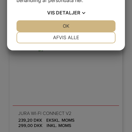
behandling af persondata
her
.
MERE INFO
VIS
DETALJER
JA
NEJ
OK
JA
NEJ
NØDVENDIGE
PRÆFERENCER
AFVIS ALLE
JA
NEJ
JA
NEJ
MARKETING
STATISTIK
JURA WI-FI CONNECT V2
239,20
DKK
EKSKL. MOMS
299,00
DKK
INKL. MOMS