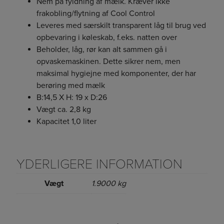
Nem på fyldning af mælk. Kræver ikke
Beholder, låg, rør kan alt sammen gå i
frakobling/flytning af Cool Control
opvaskemaskinen. Dette sikrer maksimal hygiejne
Leveres med særskilt transparent låg til brug ved
med komponenter, der har berøring med mælk.
opbevaring i køleskab, f.eks. natten over
Beholder, låg, rør kan alt sammen gå i
opvaskemaskinen. Dette sikrer nem, men
maksimal hygiejne med komponenter, der har
berøring med mælk
B:14,5 X H: 19 x D:26
Vægt ca. 2,8 kg
Kapacitet 1,0 liter
YDERLIGERE INFORMATION
Vægt
1.9000 kg