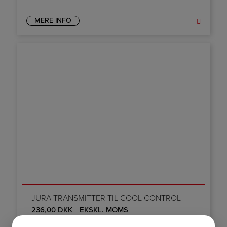
MERE INFO
JURA TRANSMITTER TIL COOL CONTROL
236,00
DKK
EKSKL. MOMS
295,00
DKK
INKL. MOMS