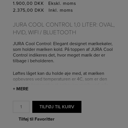
1.900,00
DKK
Ekskl. moms
2.375,00
DKK
Inkl. moms
JURA COOL CONTROL 1,0 LITER: OVAL,
HVID, WIFI / BLUETOOTH
JURA Cool Control: Elegant designet mælkekøler,
som holder mælken kold. På toppen af JURA Cool
Control indikeres det, hvor meget mælk der er
tilbage i beholderen.
Løftes låget kan du holde øje med, at mælken
opbevares ved temperaturen er 4C, som er den
optimale temperatur at opbevare mælk ved, når
+ MERE
der skal tilberedes kaffespecialiteter med mælk og
mælkeskum.
Antal
TILFØJ TIL KURV
Den ovale form og det elegante, slanke og stilrene
design sikrer, at Cool Controlen finder plads og
Tilføj til Favoritter
anvendelse mange steder. Også hvor pladsen er
trang.