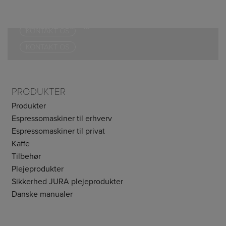
MANDAG – TORSDAG KL. 09 – 17
ÅBNINGSTIDER:
FREDAG KL. 09 – 16
MANDAG – TORSDAG KL. 09 – 17
FREDAG KL. 09 – 16
KONTAKT OS
KONTAKT OS
PRODUKTER
Produkter
Espressomaskiner til erhverv
Espressomaskiner til privat
Kaffe
Tilbehør
Plejeprodukter
Sikkerhed JURA plejeprodukter
Danske manualer