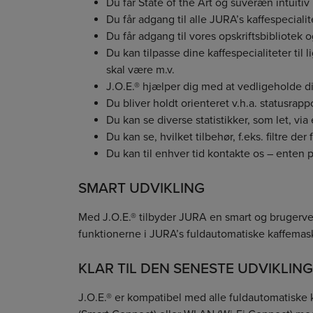
Du får State of the Art og suveræn intuitiv
Du får adgang til alle JURA’s kaffespecialit
Du får adgang til vores opskriftsbibliotek 
Du kan tilpasse dine kaffespecialiteter til 
skal være m.v.
J.O.E.® hjælper dig med at vedligeholde 
Du bliver holdt orienteret v.h.a. statusrapp
Du kan se diverse statistikker, som let, via
Du kan se, hvilket tilbehør, f.eks. filtre der
Du kan til enhver tid kontakte os – enten pe
SMART UDVIKLING
Med J.O.E.® tilbyder JURA en smart og brugervenl
funktionerne i JURA’s fuldautomatiske kaffemask
KLAR TIL DEN SENESTE UDVIKLING
J.O.E.® er kompatibel med alle fuldautomatiske