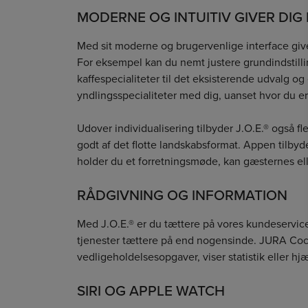
MODERNE OG INTUITIV GIVER DIG
Med sit moderne og brugervenlige interface giver
For eksempel kan du nemt justere grundindstilli
kaffespecialiteter til det eksisterende udvalg og
yndlingsspecialiteter med dig, uanset hvor du er
Udover individualisering tilbyder J.O.E.® også 
godt af det flotte landskabsformat. Appen tilbyde
holder du et forretningsmøde, kan gæsternes ell
RÅDGIVNING OG INFORMATION
Med J.O.E.® er du tættere på vores kundeservic
tjenester tættere på end nogensinde. JURA Cock
vedligeholdelsesopgaver, viser statistik eller hj
SIRI OG APPLE WATCH