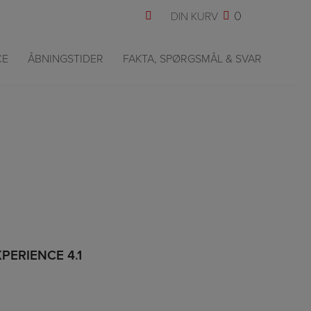
0
CE
ÅBNINGSTIDER
FAKTA, SPØRGSMÅL & SVAR
nce 4.1
XPERIENCE 4.1