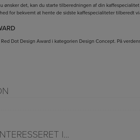
s du ønsker det, kan du starte tilberedningen af din kaffespecial
ghed for bekvemt at hente de sidste kaffespecialiteter tilberedt 
WARD
lt Red Dot Design Award i kategorien Design Concept. På verden
ON
TERESSERET I...