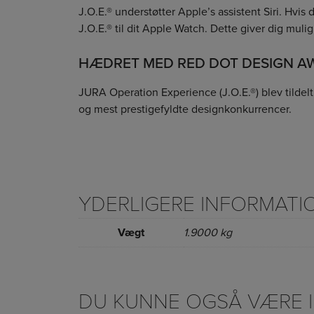
J.O.E.® understøtter Apple’s assistent Siri. Hvi
J.O.E.® til dit Apple Watch. Dette giver dig muli
HÆDRET MED RED DOT DESIGN A
JURA Operation Experience (J.O.E.®) blev tilde
og mest prestigefyldte designkonkurrencer.
YDERLIGERE INFORMATI
Vægt
1.9000 kg
DU KUNNE OGSÅ VÆRE IN