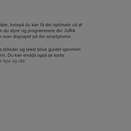
åde, hvorpå du kan få det optimale ud af
an du styre og programmere din JURA
n over displayet på din smartphone.
via billeder og tekst blive guidet igennem
trin. Du kan endda også se korte
 tips og råd.
 til manualer, vejledninger, statistikker
an benyttes sammen med alle JURA
Connect eller Smart Connect.