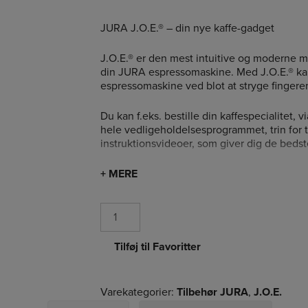
JURA J.O.E.® – din nye kaffe-gadget
J.O.E.® er den mest intuitive og moderne m
din JURA espressomaskine. Med J.O.E.® k
espressomaskine ved blot at stryge fingere
Du kan f.eks. bestille din kaffespecialitet, 
hele vedligeholdelsesprogrammet, trin for 
instruktionsvideoer, som giver dig de bedste
Med JURA J.O.E.® har du også direkte adgang
+ MERE
og meget mere.
Antal
* J.O.E.® 4.1 er den seneste version, og k
espressomaskiner, som kan tilsluttes WiFi 
Tilføj til Favoritter
Varekategorier:
Tilbehør JURA
,
J.O.E.