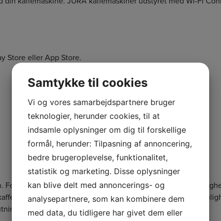
 din kaffemaskine. JURA kaffemaskiner udstyret med Wi-Fi Conn
y Store eller App Store.
Samtykke til cookies
Vi og vores samarbejdspartnere bruger
teknologier, herunder cookies, til at
indsamle oplysninger om dig til forskellige
formål, herunder: Tilpasning af annoncering,
bedre brugeroplevelse, funktionalitet,
statistik og marketing. Disse oplysninger
kan blive delt med annoncerings- og
. Fokus er på høj funktionalitet, enkelt design og brugervenlig
 kaffemaskine. Det betyder, at du løbende får glæde af nye mulighed
analysepartnere, som kan kombinere dem
utning af nye enheder.
med data, du tidligere har givet dem eller