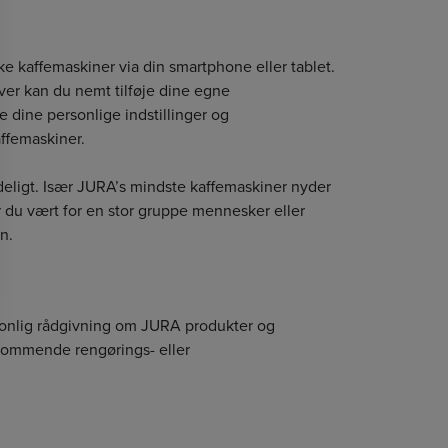
ke kaffemaskiner via din smartphone eller tablet.
ver kan du nemt tilføje dine egne
e dine personlige indstillinger og
affemaskiner.
ydeligt. Især JURA’s mindste kaffemaskiner nyder
 Er du vært for en stor gruppe mennesker eller
n.
rsonlig rådgivning om JURA produkter og
 kommende rengørings- eller