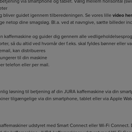
 betjening via smartphone og tablet. Vælg mellem horisontal (swipe)
eter
og bliver guidet igennem tilberedeningen. Se vores lille
video he
lige netop dine smagsløg. Bl.a. ved at navngive, sætte billeder in
din kaffemaskine og guider dig gennem alle vedligeholdelsespro
orter, så du altid ved hvornår der f.eks. skal fyldes bønner eller v
 email, kan distribueres
 fungerer til din maskine
r telefon eller per mail.
ig løsning til betjening af din JURA kaffemaskine via din smartp
iner tilgængelige via din smartphone, tablet eller via Apple Wat
 kaffemaskiner udstyret med Smart Connect eller Wi-Fi Connect. 