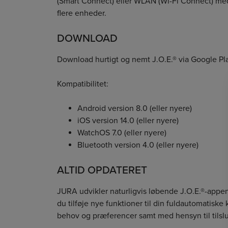
(Smart Connect) eller WLAN (Wi-Fi Connect) med
flere enheder.
DOWNLOAD
Download hurtigt og nemt J.O.E.® via Google Pla
Kompatibilitet:
Android version 8.0 (eller nyere)
iOS version 14.0 (eller nyere)
WatchOS 7.0 (eller nyere)
Bluetooth version 4.0 (eller nyere)
ALTID OPDATERET
JURA udvikler naturligvis løbende J.O.E.®-appen
du tilføje nye funktioner til din fuldautomatiske
behov og præferencer samt med hensyn til tilsl