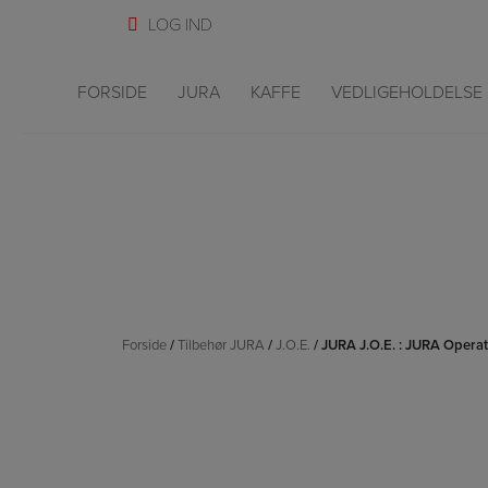
Hop
til
indholdet
FORSIDE
JURA
KAFFE
VEDLIGEHOLDELSE
JURA J
Forside
/
Tilbehør JURA
/
J.O.E.
/ JURA J.O.E. : JURA Operat