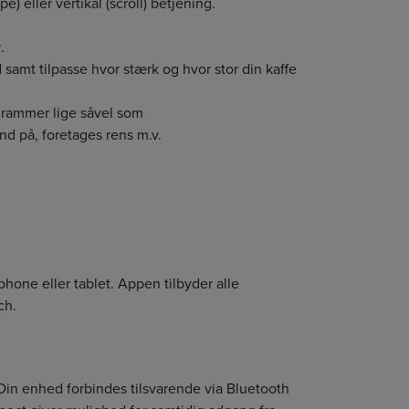
 eller vertikal (scroll) betjening.
r
.
d samt tilpasse hvor stærk og hvor stor din kaffe
grammer lige såvel som
and på, foretages rens m.v.
hone eller tablet. Appen tilbyder alle
ch.
Din enhed forbindes tilsvarende via Bluetooth