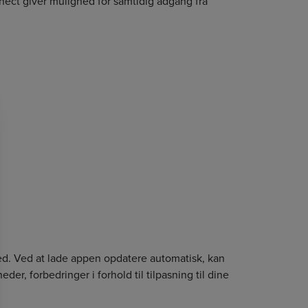
ect giver mulighed for samtidig adgang fra
hed. Ved at lade appen opdatere automatisk, kan
er, forbedringer i forhold til tilpasning til dine