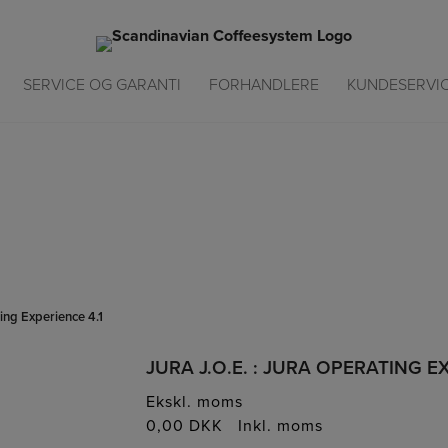
SERVICE OG GARANTI
FORHANDLERE
KUNDESERVI
.O.E. : JURA Operating Experie
ing Experience 4.1
JURA J.O.E. : JURA OPERATING E
Ekskl. moms
0,00
DKK
Inkl. moms