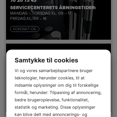
70 20 73 43
SERVICECENTERETS ÅBNINGSTIDER:
MANDAG – TORSDAG KL. 09 – 17
FREDAG KL. 09 – 16
KONTAKT OS
Samtykke til cookies
SALG
KONTAKT SALGSAFDELINGEN PÅ
Vi og vores samarbejdspartnere bruger
70 20 73 33
teknologier, herunder cookies, til at
ÅBNINGSTIDER:
indsamle oplysninger om dig til forskellige
MANDAG – TORSDAG KL. 09 – 17
FREDAG KL. 09 – 16
formål, herunder: Tilpasning af annoncering,
bedre brugeroplevelse, funktionalitet,
KONTAKT OS
statistik og marketing. Disse oplysninger
kan blive delt med annoncerings- og