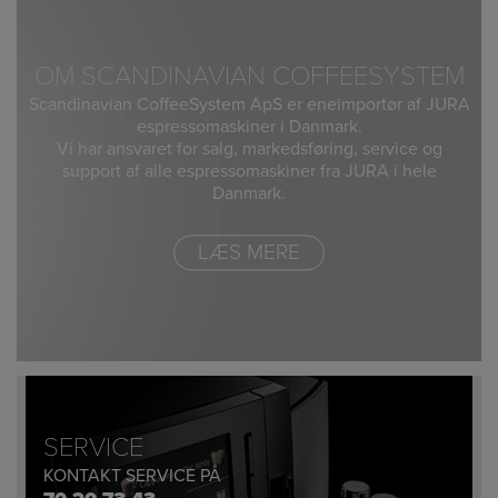
OM SCANDINAVIAN COFFEESYSTEM
Scandinavian CoffeeSystem ApS er eneimportør af JURA
espressomaskiner i Danmark.
Vi har ansvaret for salg, markedsføring, service og
support af alle espressomaskiner fra JURA i hele
Danmark.
LÆS MERE
SERVICE
KONTAKT SERVICE PÅ