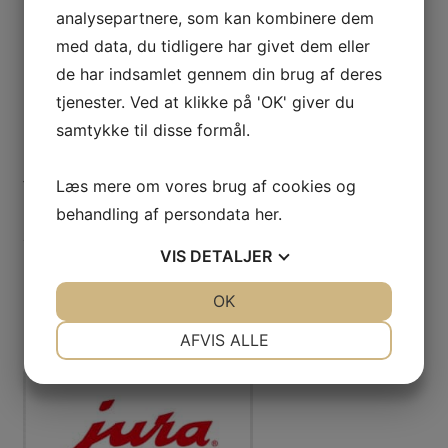
analysepartnere, som kan kombinere dem
med data, du tidligere har givet dem eller
PRODUKTER
de har indsamlet gennem din brug af deres
Produkter
tjenester. Ved at klikke på 'OK' giver du
Espressomaskiner til erhverv
samtykke til disse formål.
Espressomaskiner til privat
Kaffe
Læs mere om vores brug af cookies og
Tilbehør
Plejeprodukter
behandling af persondata
her
.
Sikkerhed JURA plejeprodukter
VIS
DETALJER
Danske manualer
JA
NEJ
OK
JA
NEJ
NØDVENDIGE
PRÆFERENCER
AFVIS ALLE
JA
NEJ
JA
NEJ
MARKETING
STATISTIK