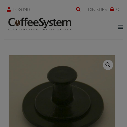
Hop
0
til
indholdet