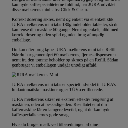
kan nyde kaffespecialiteterne fuldt ud, har JURA udviklet
disse mælkerens mini tabs: Click & Clean.
Korrekt dosering sikres, nemt og enkelt via et enkelt klik.
JURA mælkerens mini tabs 180g indeholder tabletter, så du
kan rense din maskine 60 gange. Nemt og enkelt, altid med
korrekt dosering uden spild og uden brug af unødig
emballage.
Du kan efter brug købe JURA mælkerens mini tabs Refill.
Når du har gennemført 60 mælkerens, fjernes dispenseren
nemt fra den tomme beholder og skrues på en Refill. Sådan
genbruger vi emballagen undgår unødigt affald.
JURA mælkerens mini tabs er specielt udviklet til JURA’s
fuldautomatiske maskiner og er TÜV-certificerede.
JURA mælkerens sikrer en ekstrem effektiv rengøring af
maskinen, uden at beskadige den. Resultatet er at din
kaffemaskine får en længere levetid, og at du kan nyde
kaffespecialiteternes gode smag.
Hvis du bruger mælk ved tilberedningen af dine