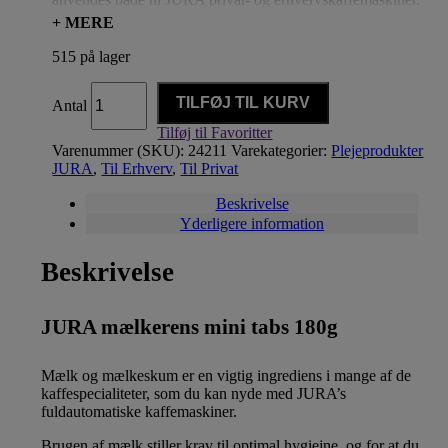
+ MERE
Der må KUN bruges JURA’s renseprodukter til maskinerne.
515 på lager
TILFØJ TIL KURV
Antal
Tilføj til Favoritter
Varenummer (SKU):
24211
Varekategorier:
Plejeprodukter
JURA
,
Til Erhverv
,
Til Privat
Beskrivelse
Yderligere information
Beskrivelse
JURA mælkerens mini tabs 180g
Mælk og mælkeskum er en vigtig ingrediens i mange af de
kaffespecialiteter, som du kan nyde med JURA’s
fuldautomatiske kaffemaskiner.
Brugen af mælk stiller krav til optimal hygiejne, og for at du