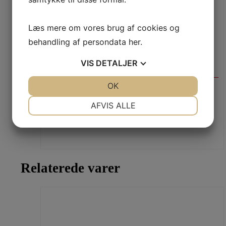
Læs mere om vores brug af cookies og
behandling af persondata
her
.
VIS
DETALJER
JA
NEJ
OK
JA
NEJ
JURA Claris Smart+ filter – 3 stk. pakning
NØDVENDIGE
PRÆFERENCER
AFVIS ALLE
279,20
DKK
EKSKL. MOMS
JA
NEJ
JA
NEJ
349,00
DKK
INKL. MOMS
MARKETING
STATISTIK
Relaterede varer