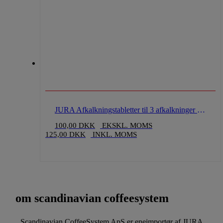
JURA Afkalkningstabletter til 3 afkalkninger (privat maskiner)
100,00
DKK
EKSKL. MOMS
125,00
DKK
INKL. MOMS
om scandinavian coffeesystem
Scandinavian CoffeeSystem ApS er eneimportør af JURA