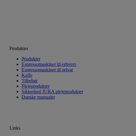
Produkter
Produkter
Espressomaskiner til erhverv
Espressomaskiner til privat
Kaffe
Tilbehør
Plejeprodukter
Sikkerhed JURA plejeprodukter
Danske manualer
Links