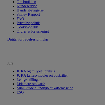
Om butikken
Kundeservice
Handelsbetingelser
Smiley Rapport
FAQ
Privatlivspolitik
Cookie-politik
Ordrer & Returnering
Digital fortrydelsesformular
Jura
JURA og miljøet i praksis
JURA kaffesymboler og opskrifter
Ledige stillinger
Lidt mere om kaffe
Mini Guide til indkøb af kaffemaskine
ESG