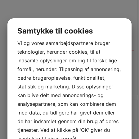
Samtykke til cookies
Vi og vores samarbejdspartnere bruger
teknologier, herunder cookies, til at
indsamle oplysninger om dig til forskellige
JURA Claris Blue+ filter – 3 stk. pakning
formål, herunder: Tilpasning af annoncering,
276,00
DKK
EKSKL. MOMS
bedre brugeroplevelse, funktionalitet,
345,00
DKK
INKL. MOMS
statistik og marketing. Disse oplysninger
kan blive delt med annoncerings- og
analysepartnere, som kan kombinere dem
med data, du tidligere har givet dem eller
de har indsamlet gennem din brug af deres
tjenester. Ved at klikke på 'OK' giver du
samtykke til disse formål.