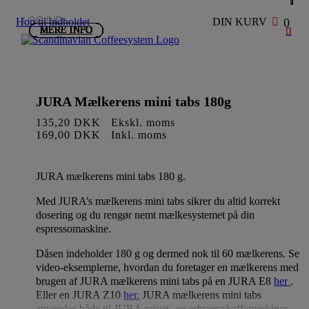
Hop til indholdet
0
MERE INFO
MERE INFO
MERE INFO
MERE INFO
MERE INFO
MERE INFO
MERE INFO
MERE INFO
MERE INFO
JURA Mælkerens mini tabs 180g
135,20
DKK
Ekskl. moms
169,00
DKK
Inkl. moms
JURA mælkerens mini tabs 180 g.
Med JURA’s mælkerens mini tabs sikrer du altid korrekt
dosering og du rengør nemt mælkesystemet på din
espressomaskine.
Dåsen indeholder 180 g og dermed nok til 60 mælkerens. Se
video-eksemplerne, hvordan du foretager en mælkerens med
brugen af JURA mælkerens mini tabs på en JURA E8
her
.
Eller en JURA Z10
her.
JURA mælkerens mini tabs
anvendes både til JURA privat- og erhvervskaffemaskiner.