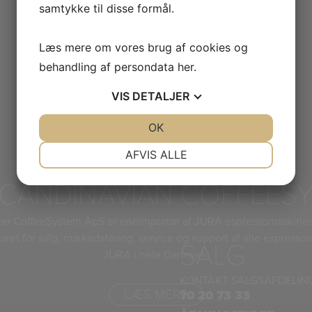
samtykke til disse formål.
Læs mere om vores brug af cookies og
behandling af persondata
her
.
VIS
DETALJER
JA
NEJ
OK
JA
NEJ
NØDVENDIGE
PRÆFERENCER
AFVIS ALLE
JA
NEJ
JA
NEJ
CANDINAVIAN COFFEES
MARKETING
STATISTIK
an CoffeeSystem ApS er eneimportør af JURA espressomaskiner
aret for salg, markedsføring, service og support af alle espresso
SALG
JURA i hele Danmark.
KONTAKT SALGSAFDELIN
LÆS MERE
70 20 73 33