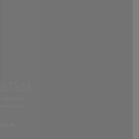
YSTEM
 i Danmark.
maskiner fra
GEN PÅ