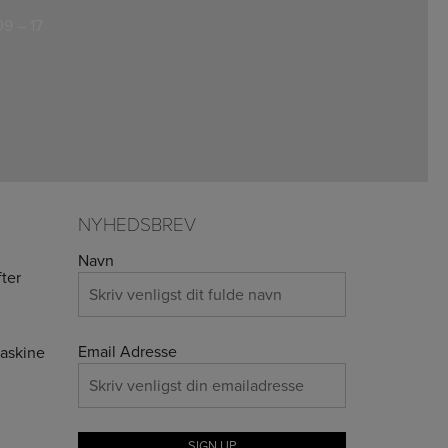
9 – 17
NYHEDSBREV
Navn
ter
Email Adresse
maskine