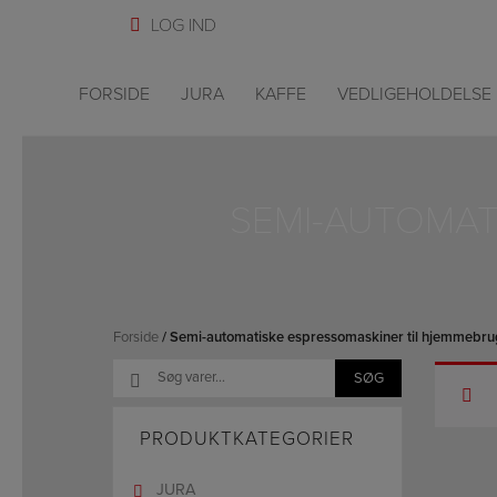
Hop
til
indholdet
FORSIDE
JURA
KAFFE
VEDLIGEHOLDELSE
SEMI-AUTOMAT
Forside
/ Semi-automatiske espressomaskiner til hjemmebru
Søg
SØG
efter:
PRODUKTKATEGORIER
JURA