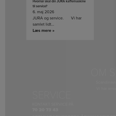
Hvornår skal din JURA kaffemaskine
til service?
6. maj 2026
JURA og service. Vi har
samlet lidt…
Læs mere »
OM S
Scandinavi
Vi har ansv
SERVICE
KONTAKT SERVICE PÅ
70 20 73 43