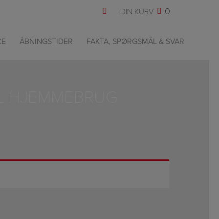
0
CE
ÅBNINGSTIDER
FAKTA, SPØRGSMÅL & SVAR
IL HJEMMEBRUG