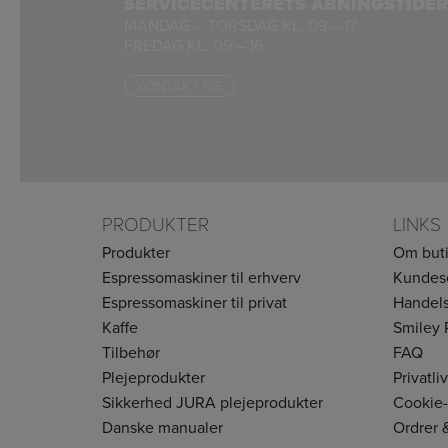
SERVICECENTERETS ÅBNINGSTIDER
MANDAG – TORSDAG KL. 09 – 17
FREDAG KL. 09 – 16
KONTAKT OS
PRODUKTER
LINKS
Produkter
Om but
Espressomaskiner til erhverv
Kundes
Espressomaskiner til privat
Handels
Kaffe
Smiley 
Tilbehør
FAQ
Plejeprodukter
Privatli
Sikkerhed JURA plejeprodukter
Cookie-
Danske manualer
Ordrer 