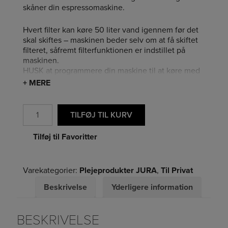
skåner din espressomaskine.
Hvert filter kan køre 50 liter vand igennem før det
skal skiftes – maskinen beder selv om at få skiftet
filteret, såfremt filterfunktionen er indstillet på
maskinen.
HUSK at programmere din maskine til at køre med
filter og vær opmærksom på, hvilken farve filter, din
+ MERE
maskine skal bruge.
Antal
Læs mere om vedligeholdelse af din JURA
TILFØJ TIL KURV
espressomaskine
her
Tilføj til Favoritter
Du kan læse mere om sikkerheden ved brugen af
JURA plejeprodukter
her
.
Varekategorier:
Plejeprodukter JURA
,
Til Privat
Beskrivelse
Yderligere information
BESKRIVELSE