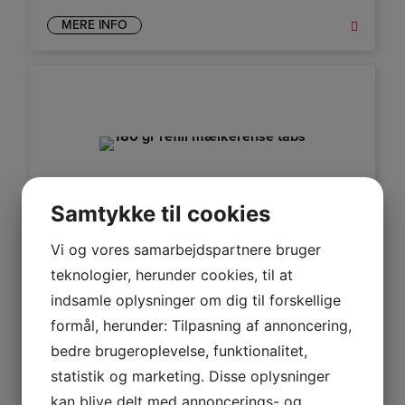
MERE INFO
Samtykke til cookies
Vi og vores samarbejdspartnere bruger
teknologier, herunder cookies, til at
indsamle oplysninger om dig til forskellige
formål, herunder: Tilpasning af annoncering,
JURA MÆLKERENS MINI TABS REFILL 180G
bedre brugeroplevelse, funktionalitet,
127,20
DKK
EKSKL. MOMS
statistik og marketing. Disse oplysninger
159,00
DKK
INKL. MOMS
kan blive delt med annoncerings- og