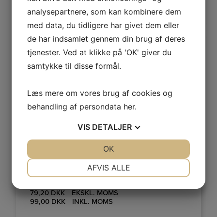
analysepartnere, som kan kombinere dem
MERE INFO
med data, du tidligere har givet dem eller
de har indsamlet gennem din brug af deres
tjenester. Ved at klikke på 'OK' giver du
samtykke til disse formål.
Læs mere om vores brug af cookies og
behandling af persondata
her
.
VIS
DETALJER
JA
NEJ
OK
JA
NEJ
NØDVENDIGE
PRÆFERENCER
AFVIS ALLE
JURA 3-FASE RENSETABLETTER, 6 STK.
JA
NEJ
JA
NEJ
79,20
DKK
EKSKL. MOMS
MARKETING
STATISTIK
99,00
DKK
INKL. MOMS