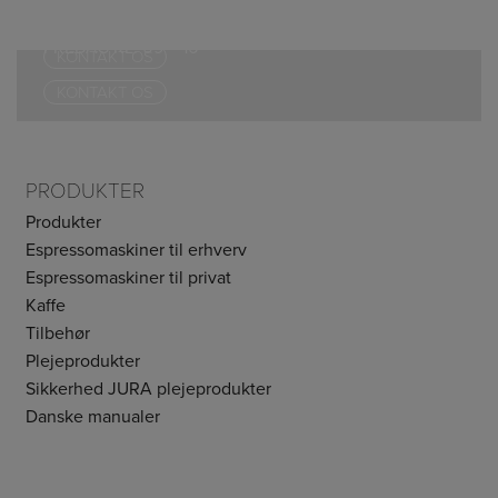
ÅBNINGSTIDER:
FREDAG KL. 09 – 16
MANDAG – TORSDAG KL. 09 – 17
FREDAG KL. 09 – 16
KONTAKT OS
KONTAKT OS
PRODUKTER
Produkter
Espressomaskiner til erhverv
Espressomaskiner til privat
Kaffe
Tilbehør
Plejeprodukter
Sikkerhed JURA plejeprodukter
Danske manualer